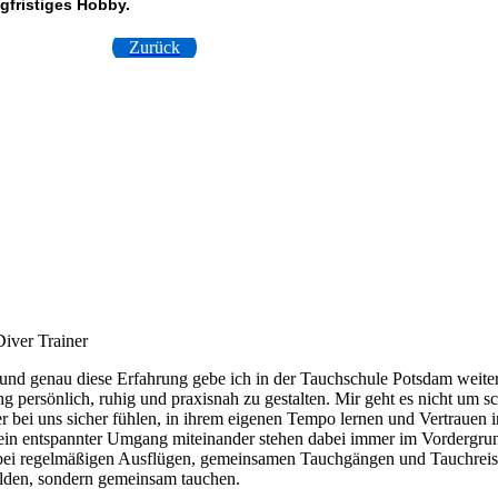
gfristiges Hobby.
Zurück
Diver Trainer
 und genau diese Erfahrung gebe ich in der Tauchschule Potsdam weiter.
g persönlich, ruhig und praxisnah zu gestalten. Mir geht es nicht um s
r bei uns sicher fühlen, in ihrem eigenen Tempo lernen und Vertrauen 
 ein entspannter Umgang miteinander stehen dabei immer im Vordergrun
– bei regelmäßigen Ausflügen, gemeinsamen Tauchgängen und Tauchrei
bilden, sondern gemeinsam tauchen.