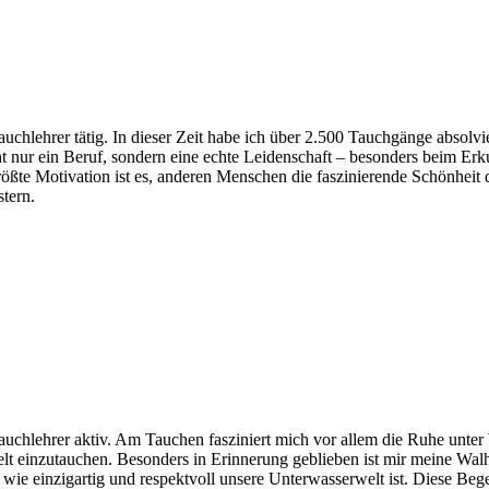
Tauchlehrer tätig. In dieser Zeit habe ich über 2.500 Tauchgänge absolvi
ht nur ein Beruf, sondern eine echte Leidenschaft – besonders beim Er
ößte Motivation ist es, anderen Menschen die faszinierende Schönheit 
tern.
Tauchlehrer aktiv. Am Tauchen fasziniert mich vor allem die Ruhe unter
Welt einzutauchen. Besonders in Erinnerung geblieben ist mir meine Wa
, wie einzigartig und respektvoll unsere Unterwasserwelt ist. Diese Beg