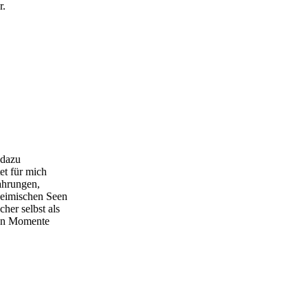
r.
 dazu
et für mich
ahrungen,
heimischen Seen
her selbst als
ren Momente