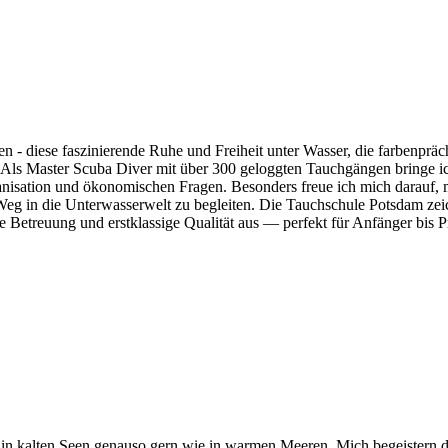
n - diese faszinierende Ruhe und Freiheit unter Wasser, die farbenpräc
Als Master Scuba Diver mit über 300 geloggten Tauchgängen bringe ic
anisation und ökonomischen Fragen. Besonders freue ich mich darauf, 
eg in die Unterwasserwelt zu begleiten. Die Tauchschule Potsdam zeic
e Betreuung und erstklassige Qualität aus — perfekt für Anfänger bis Pr
– in kalten Seen genauso gern wie in warmen Meeren. Mich begeistern d