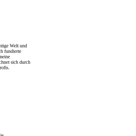
htige Welt und
h fundierte
meine
hnet sich durch
ofis.
ie