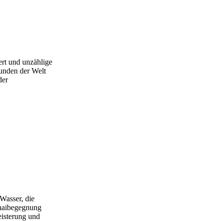
ert und unzählige
kunden der Welt
der
 Wasser, die
lhaibegegnung
eisterung und